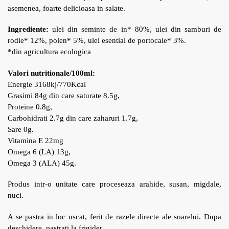
asemenea, foarte delicioasa in salate.
Ingrediente:
ulei din seminte de in* 80%, ulei din samburi de
rodie* 12%, polen* 5%, ulei esential de portocale* 3%.
*din agricultura ecologica
Valori nutritionale/100ml:
Energie 3168kj/770Kcal
Grasimi 84g din care saturate 8.5g,
Proteine 0.8g,
Carbohidrati 2.7g din care zaharuri 1.7g,
Sare 0g.
Vitamina E 22mg
Omega 6 (LA) 13g,
Omega 3 (ALA) 45g.
Produs intr-o unitate care proceseaza arahide, susan, migdale,
nuci.
A se pastra in loc uscat, ferit de razele directe ale soarelui. Dupa
deschidere, pastrati la frigider.