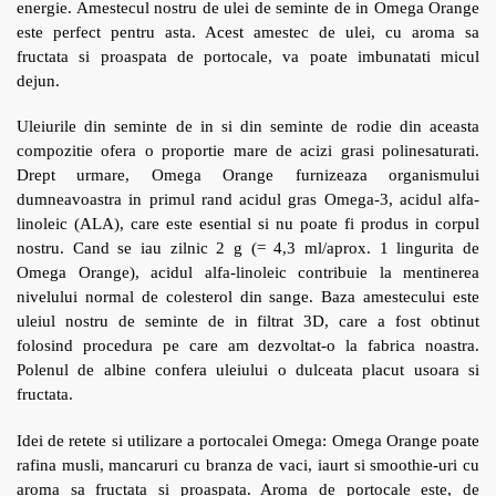
energie. Amestecul nostru de ulei de seminte de in Omega Orange
este perfect pentru asta. Acest amestec de ulei, cu aroma sa
fructata si proaspata de portocale, va poate imbunatati micul
dejun.
Uleiurile din seminte de in si din seminte de rodie din aceasta
compozitie ofera o proportie mare de acizi grasi polinesaturati.
Drept urmare, Omega Orange furnizeaza organismului
dumneavoastra in primul rand acidul gras Omega-3, acidul alfa-
linoleic (ALA), care este esential si nu poate fi produs in corpul
nostru. Cand se iau zilnic 2 g (= 4,3 ml/aprox. 1 lingurita de
Omega Orange), acidul alfa-linoleic contribuie la mentinerea
nivelului normal de colesterol din sange. Baza amestecului este
uleiul nostru de seminte de in filtrat 3D, care a fost obtinut
folosind procedura pe care am dezvoltat-o la fabrica noastra.
Polenul de albine confera uleiului o dulceata placut usoara si
fructata.
Idei de retete si utilizare a portocalei Omega: Omega Orange poate
rafina musli, mancaruri cu branza de vaci, iaurt si smoothie-uri cu
aroma sa fructata si proaspata. Aroma de portocale este, de