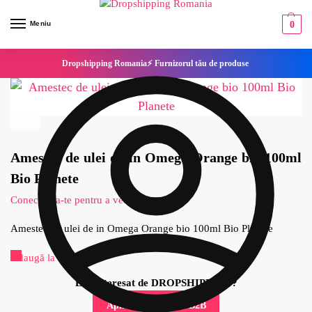
Meniu
0
Dropshipping Romania⚡ Furnizorul tău de produse
Amestec de ulei de in Omega Orange bio 100ml
Bio Planete
Conecteaza-te pentru a vedea pretul
Amestec de ulei de in Omega Orange bio 100ml Bio Planete
Adaugă la Favorite
Esti interesat de DROPSHIPPING?
Aplica pentru cont B2B