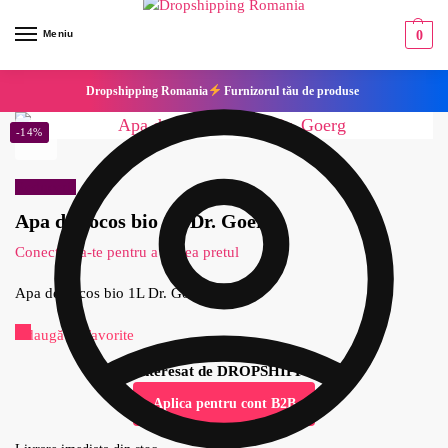
Meniu
0
Dropshipping Romania
Furnizorul tău de produse
-14%
Reduceri!
Apa de cocos bio 1L Dr. Goerg
Conecteaza-te pentru a vedea pretul
Apa de cocos bio 1L Dr. Goerg
Adaugă la Favorite
Esti interesat de DROPSHIPPING?
Aplica pentru cont B2B