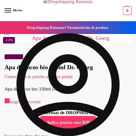
Meniu
0
Dropshipping Romania⚡ Furnizorul tău de produse
-14%
Reduceri!
Apa de cocos bio 330ml Dr. Goerg
Conecteaza-te pentru a vedea pretul
Apa de cocos bio 330ml Dr. Goerg
Adaugă la Favorite
Esti interesat de DROPSHIPPING?
Aplica pentru cont B2B