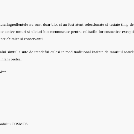
ura.
Ingredientele nu sunt doar bio, ci au fost atent selectionate si testate timp d
te active unturi si uleiuri bio recunoscute pentru calitatile lor cosmetice except
nte chimice si conservanti.
lui simtul a sute de trandafiri culesi in mod traditional inainte de rasaritul soare
 hrani pielea.
ol**.
dardului COSMOS.