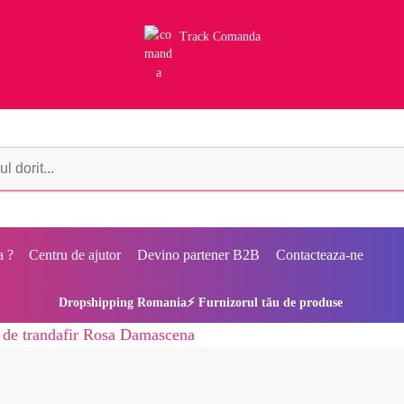
Track Comanda
a ?
Centru de ajutor
Devino partener B2B
Contacteaza-ne
Dropshipping Romania⚡ Furnizorul tău de produse