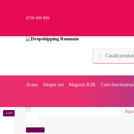
0739 999 899
Acasa
Despre noi
Magazin B2B
Cum functioneaz
-14%
Reduceri!