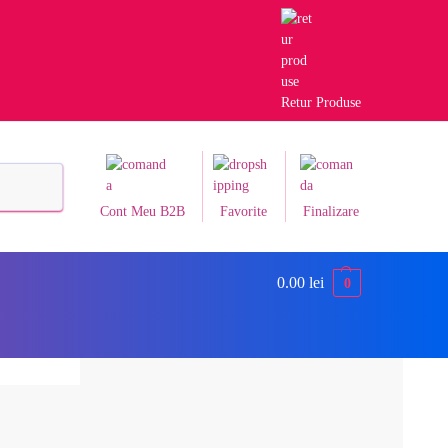
Retur Produse
Caută
Cont Meu B2B
Favorite
Finalizare
0.00
lei
0