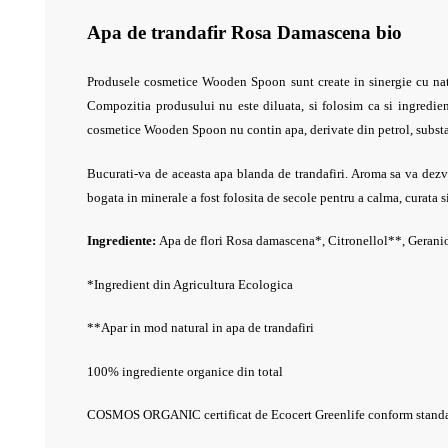
Apa de trandafir Rosa Damascena bio
Produsele cosmetice Wooden Spoon sunt create in sinergie cu nat
Compozitia produsului nu este diluata, si folosim ca si ingredien
cosmetice Wooden Spoon nu contin apa, derivate din petrol, substa
Bucurati-va de aceasta apa blanda de trandafiri. Aroma sa va dezva
bogata in minerale a fost folosita de secole pentru a calma, curata si
Ingrediente:
Apa de flori Rosa damascena*, Citronellol**, Gerani
*Ingredient din Agricultura Ecologica
**Apar in mod natural in apa de trandafiri
100% ingrediente organice din total
COSMOS ORGANIC certificat de Ecocert Greenlife conform stan