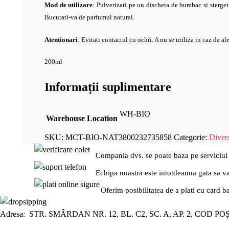
Mod de utilizare
:
Pulverizati pe un discheta de bumbac si stergeti
Bucurati-va de parfumul natural.
Atentionari
: Evitati contactul cu ochii. A nu se utiliza in caz de al
200ml
Informații suplimentare
WH-BIO
Warehouse Location
SKU:
MCT-BIO-NAT3800232735858
Categorie:
Diver
Compania dvs. se poate baza pe serviciul
Echipa noastra este intotdeauna gata sa v
Oferim posibilitatea de a plati cu card b
Adresa: STR. SMÂRDAN NR. 12, BL. C2, SC. A, AP. 2, COD PO