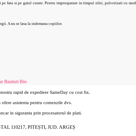
 pe fata si pe gatul curate. Pentru improspatare in timpul zilei, pulverizati cu mod
ergii. A nu se lasa la indemana copiilor.
se Bauturi Bio
 nostru rapid de expediere SameDay cu cost fix.
a ofere asistenta pentru comenzile dvs.
ancar in siguranta prin procesatorul de plati.
ȘTAL 110217, PITEȘTI, JUD. ARGEȘ