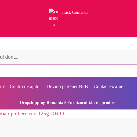
Track Comanda
a ?
Centru de ajutor
Devino partener B2B
Contacteaza-ne
Dropshipping Romania⚡ Furnizorul tău de produse