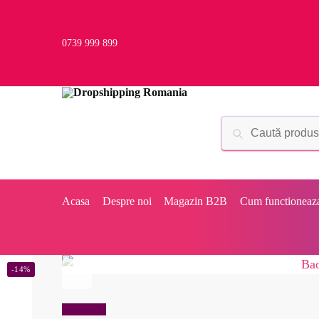
0739 999 899
Acasa
Despre noi
Magazin B2B
Cum functioneaz
-14%
Reduceri!