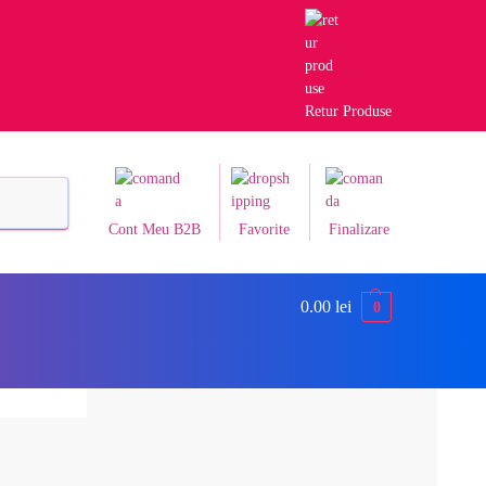
Retur Produse
Caută
Cont Meu B2B
Favorite
Finalizare
0.00
lei
0