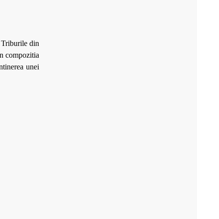
Triburile din
in compozitia
ntinerea unei