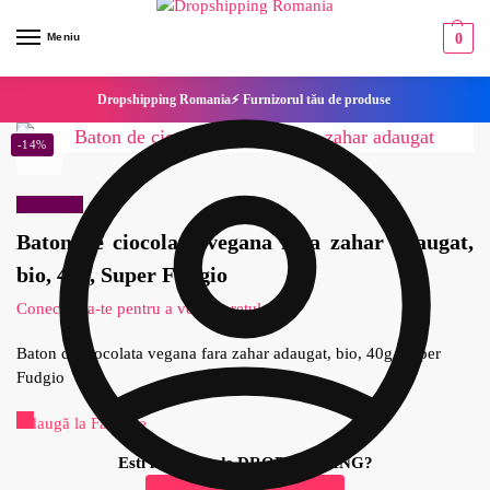
Meniu
0
Dropshipping Romania⚡ Furnizorul tău de produse
-14%
Reduceri!
Baton de ciocolata vegana fara zahar adaugat,
bio, 40g, Super Fudgio
Conecteaza-te pentru a vedea pretul
Baton de ciocolata vegana fara zahar adaugat, bio, 40g, Super
Fudgio
Adaugă la Favorite
Esti interesat de DROPSHIPPING?