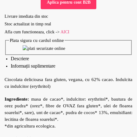
Aplica pentru cont B2B
Livrare imediata din stoc
Stoc actualizat in timp real
Afla cum functioneaza, click ->
AICI
Plata sigura cu cardul online
Descriere
Informații suplimentare
Ciocolata delicioasa fara gluten, vegana, cu 62% cacao. Indulcita
cu indulcitor (erythritol)
Ingrediente:
masa de cacao*, indulcitor: erythritol*, bautura de
orez pudra* (orez*, fibre de OVAZ fara gluten*, ulei de floarea
soarelui*, sare), unt de cacao*, pudra de cocos* 13%, emulsifiant:
lecitina de floarea soarelui*.
*din agricultura ecologica.