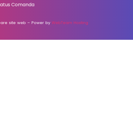
Status Comanda
are site web
– Power by
WebTeam Hosting