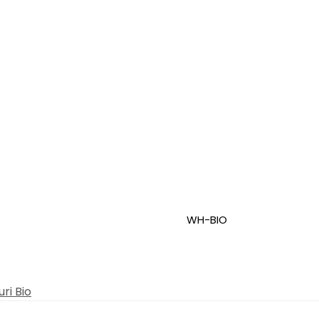
WH-BIO
ri Bio