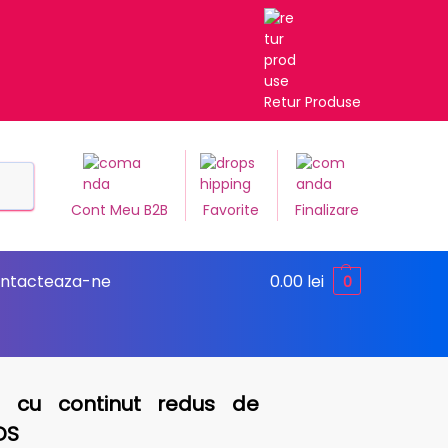
Retur Produse
Caută
Cont Meu B2B
Favorite
Finalizare
ntacteaza-ne
0.00
lei
0
 cu continut redus de
DS