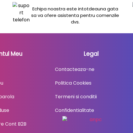
Echipa noastra este intotdeauna gata
sa va ofere asistenta pentru comenzile
dvs.
ntul Meu
Legal
Contacteaza-ne
eu
Politica Cookies
parola
Termeni si conditii
duse
Confidentialitate
are Cont B2B