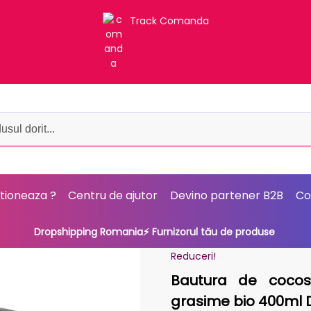
Track Comanda
tioneaza ?
Centru de ajutor
Devino partener B2B
Co
Dropshipping Romania⚡ Furnizorul tău de produse
Reduceri!
Bautura de cocos
grasime bio 400ml 