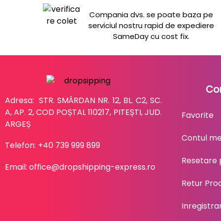
Compania dvs. se poate baza pe
serviciul nostru rapid de expediere
SameDay cu cost fix.
Co
Adresa: STR. SMÂRDAN NR. 12, BL. C2, SC.
A, AP. 2, COD POȘTAL 110217, PITEȘTI, JUD.
Favorite
ARGEȘ
Contul m
Telefon: +40 739 999 899
Resetare 
Email: office@dropshipping-express.ro
Retur Pro
Inregistr