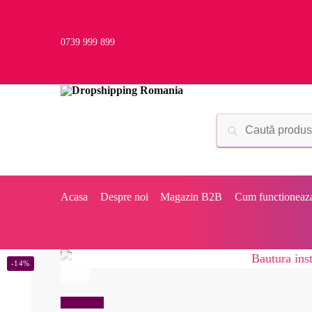
0739 999 899
Acasa
Despre noi
Magazin B2B
Cum functioneaz
-14%
Reduceri!