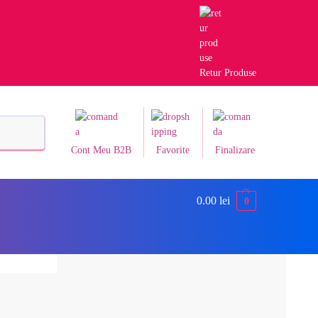
Retur Produse
Caută
Cont Meu B2B
Favorite
Finalizare
0.00
lei
0