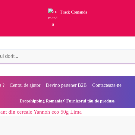
Track Comanda
a ?
Centru de ajutor
Devino partener B2B
Contacteaza-ne
Dropshipping Romania⚡ Furnizorul tău de produse