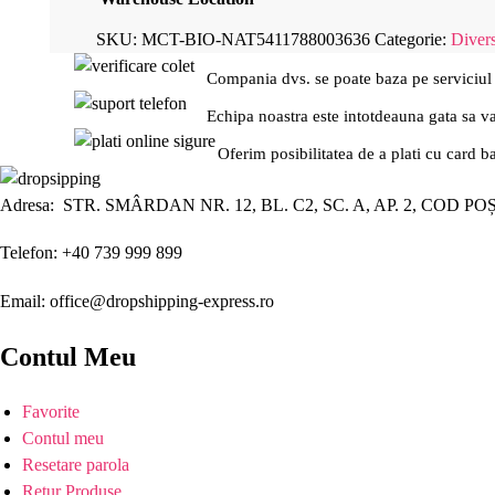
SKU:
MCT-BIO-NAT5411788003636
Categorie:
Diver
Compania dvs. se poate baza pe serviciul
Echipa noastra este intotdeauna gata sa v
Oferim posibilitatea de a plati cu card b
Adresa: STR. SMÂRDAN NR. 12, BL. C2, SC. A, AP. 2, COD PO
Telefon: +40 739 999 899
Email: office@dropshipping-express.ro
Contul Meu
Favorite
Contul meu
Resetare parola
Retur Produse