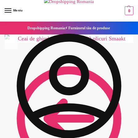
Meniu
0
Dropshipping Romania⚡ Furnizorul tău de produse