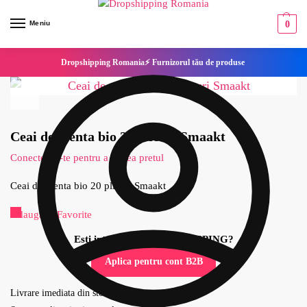
Meniu
0
Dropshipping Romania⚡ Furnizorul tău de produse
Ceai de menta bio 20 plicuri Smaakt
Conecteaza-te pentru a vedea pretul
Ceai de menta bio 20 plicuri Smaakt
Adaugă la Favorite
Esti interesat de DROPSHIPPING?
Aplica pentru cont B2B
Livrare imediata din stoc