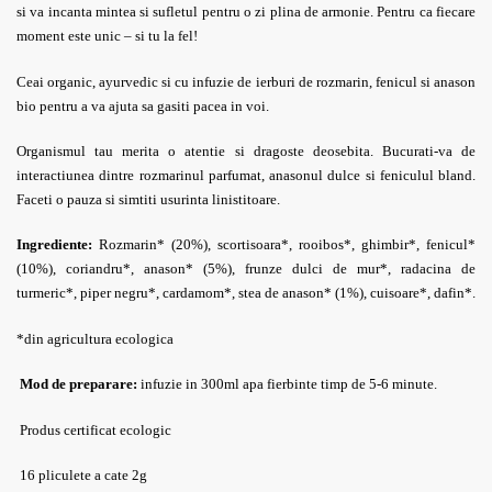
si va incanta mintea si sufletul pentru o zi plina de armonie. Pentru ca fiecare
moment este unic – si tu la fel!
Ceai organic, ayurvedic si cu infuzie de ierburi de rozmarin, fenicul si anason
bio pentru a va ajuta sa gasiti pacea in voi.
Organismul tau merita o atentie si dragoste deosebita. Bucurati-va de
interactiunea dintre rozmarinul parfumat, anasonul dulce si feniculul bland.
Faceti o pauza si simtiti usurinta linistitoare.
Ingrediente:
Rozmarin* (20%), scortisoara*, rooibos*, ghimbir*, fenicul*
(10%), coriandru*, anason* (5%), frunze dulci de mur*, radacina de
turmeric*, piper negru*, cardamom*, stea de anason* (1%), cuisoare*, dafin*.
*din agricultura ecologica
Mod de preparare:
infuzie in 300ml apa fierbinte timp de 5-6 minute.
Produs certificat ecologic
16 pliculete a cate 2g