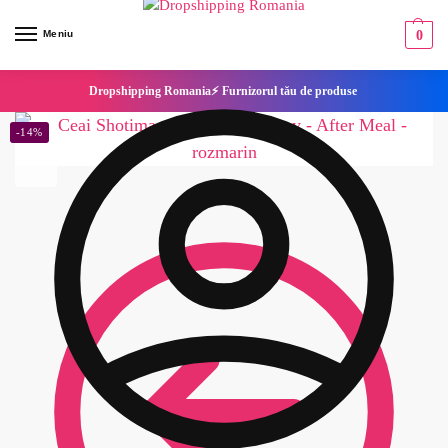
Meniu
0
Dropshipping Romania⚡ Furnizorul tău de produse
-14%