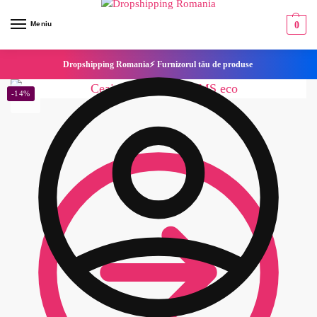
Meniu
0
Dropshipping Romania⚡ Furnizorul tău de produse
-14%