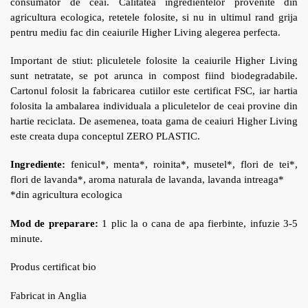
consumator de ceai. Calitatea ingredientelor provenite din
agricultura ecologica, retetele folosite, si nu in ultimul rand grija
pentru mediu fac din ceaiurile Higher Living alegerea perfecta.
Important de stiut: pliculetele folosite la ceaiurile Higher Living
sunt netratate, se pot arunca in compost fiind biodegradabile.
Cartonul folosit la fabricarea cutiilor este certificat FSC, iar hartia
folosita la ambalarea individuala a pliculetelor de ceai provine din
hartie reciclata. De asemenea, toata gama de ceaiuri Higher Living
este creata dupa conceptul ZERO PLASTIC.
Ingrediente:
fenicul*, menta*, roinita*, musetel*, flori de tei*,
flori de lavanda*, aroma naturala de lavanda, lavanda intreaga*
*din agricultura ecologica
Mod de preparare:
1 plic la o cana de apa fierbinte, infuzie 3-5
minute.
Produs certificat bio
Fabricat in Anglia