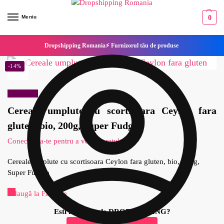
Meniu
0
Dropshipping Romania⚡ Furnizorul tău de produse
-14%
Reduceri!
Cereale umplute cu scortisoara Ceylon fara
gluten, bio, 200g, Super Fudgio
Conecteaza-te pentru a vedea pretul
Cereale umplute cu scortisoara Ceylon fara gluten, bio, 200g,
Super Fudgio
Adaugă la Favorite
Esti interesat de DROPSHIPPING?