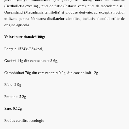
(Bertholletia excelsa) , nuci de fistic (Pistacia vera), nuci de macadamia sau
Queensland (Macadamia ternifolia) si produse derivate, cu exceptia nucilor
utilizate pentru fabricarea distilatelor alcoolice, inclusiv alcoolul etilic de
origine agricola
Valori nutritionale/100g:
Energie 1524kj/364kcal,
Grasimi 14g din care saturate 3.6g,
Carbohidrati 70g din care zaharuri 0.9g, din care polioli 12g
Fibre: 2.9g
Proteine: 5.2g
Sare: 0.12g
Produs certificat ecologic