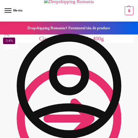
Meniu
0
Dropshipping Romania⚡ Furnizorul tău de produse
-14%