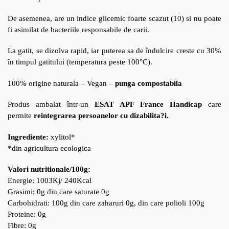
De asemenea, are un indice glicemic foarte scazut (10) si nu poate
fi asimilat de bacteriile responsabile de carii.
La gatit, se dizolva rapid, iar puterea sa de îndulcire creste cu 30%
în timpul gatitului (temperatura peste 100°C).
100% origine naturala – Vegan –
punga compostabila
Produs ambalat într-un
ESAT APF France Handicap
care
permite
reintegrarea persoanelor cu dizabilita?i.
Ingrediente:
xylitol*
*din agricultura ecologica
Valori nutritionale/100g:
Energie: 1003Kj/ 240Kcal
Grasimi: 0g din care saturate 0g
Carbohidrati: 100g din care zaharuri 0g, din care polioli 100g
Proteine: 0g
Fibre: 0g