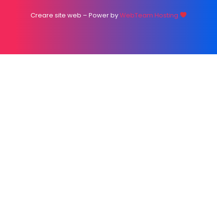
Creare site web
– Power by
WebTeam Hosting