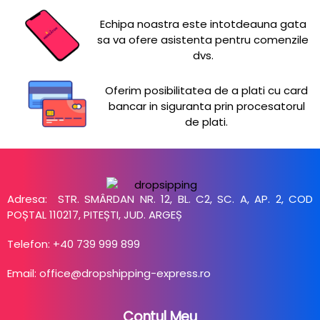
Echipa noastra este intotdeauna gata
sa va ofere asistenta pentru comenzile
dvs.
Oferim posibilitatea de a plati cu card
bancar in siguranta prin procesatorul
de plati.
Adresa: STR. SMÂRDAN NR. 12, BL. C2, SC. A, AP. 2, COD
POȘTAL 110217, PITEȘTI, JUD. ARGEȘ
Telefon: +40 739 999 899
Email: office@dropshipping-express.ro
Contul Meu