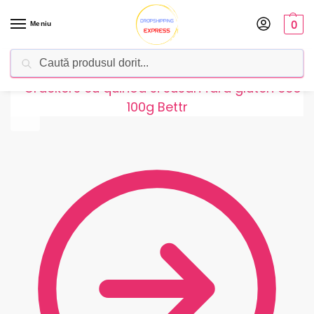
0
Meniu
Caută
Dropshipping Romania⚡ Furnizorul tău de produse