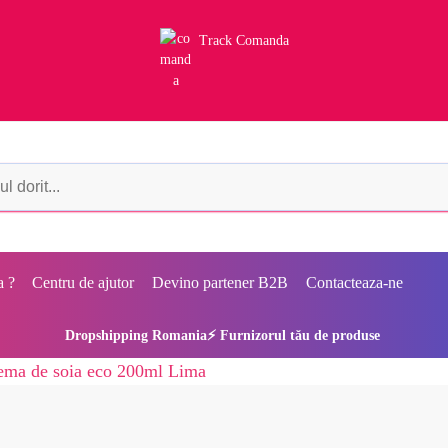
Track Comanda
a ?
Centru de ajutor
Devino partener B2B
Contacteaza-ne
Dropshipping Romania⚡ Furnizorul tău de produse