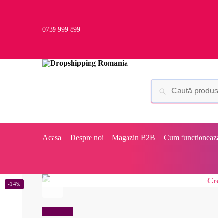
0739 999 899
Acasa
Despre noi
Magazin B2B
Cum functioneaz
-14%
Reduceri!