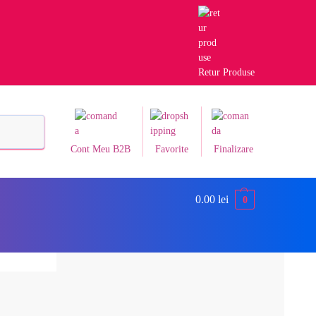
Retur Produse
Caută
Cont Meu B2B
Favorite
Finalizare
0.00
lei
0