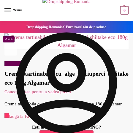
Meniu
0
Dropshipping Romania⚡ Furnizorul tău de produse
-14%
Reduceri!
Crema tartinabila cu alge si ciuperci shiitake
eco 180g Algamar
Conecteaza-te pentru a vedea pretul
Crema tartinabila cu alge si ciuperci shiitake eco 180g Algamar
Adaugă la Favorite
Esti interesat de DROPSHIPPING?