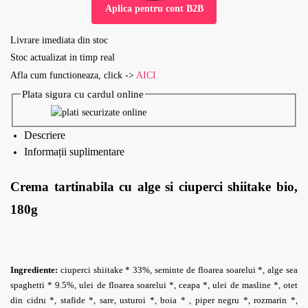
Aplica pentru cont B2B
Livrare imediata din stoc
Stoc actualizat in timp real
Afla cum functioneaza, click ->
AICI
Plata sigura cu cardul online
Descriere
Informații suplimentare
Crema tartinabila cu alge si ciuperci shiitake bio,
180g
Ingrediente:
ciuperci shiitake * 33%, seminte de floarea
soarelui *, alge sea
spaghetti * 9.5%, ulei de floarea soarelui *,
ceapa *, ulei de masline *, otet
din cidru *, stafide *, sare,
usturoi *, boia * , piper negru *, rozmarin *,