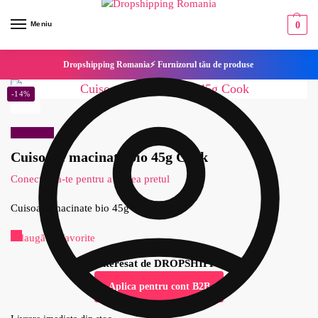
Meniu
0
Dropshipping Romania⚡ Furnizorul tău de produse
-14%
Reduceri!
Cuisoare macinate bio 45g Cook
Conecteaza-te pentru a vedea pretul
Cuisoare macinate bio 45g Cook
Adaugă la Favorite
Esti interesat de DROPSHIPPING?
Aplica pentru cont B2B