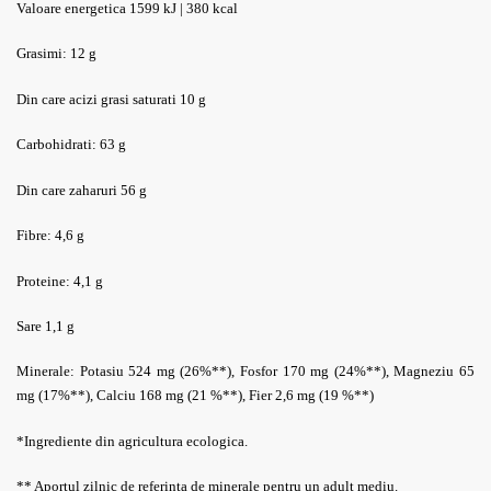
Valoare energetica 1599 kJ | 380 kcal
Grasimi
:
12 g
Din care acizi grasi saturati 10 g
Carbohidrati
:
63 g
Din care zaharuri 56 g
Fibre
:
4,6 g
Proteine
:
4,1 g
Sare 1,1 g
Minerale:
Potasiu 524 mg (26%**),
Fosfor 170 mg (24%**),
Magneziu 65
mg (17%**),
Calciu 168 mg (21 %**),
Fier 2,6 mg (19 %**)
*Ingrediente din agricultura ecologica.
** Aportul zilnic de referinta de minerale pentru un adult mediu.