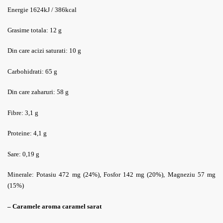
Energie 1624kJ / 386kcal
Grasime totala: 12 g
Din care acizi saturati
:
10 g
Carbohidrati
:
65 g
Din care zaharuri
:
58 g
Fibre
:
3,1 g
Proteine
:
4,1 g
Sare
:
0,19 g
Minerale
:
Potasiu
472 mg (24%),
Fosfor
142 mg (20%),
Magneziu
57 mg
(15%)
– Caramele aroma caramel sarat