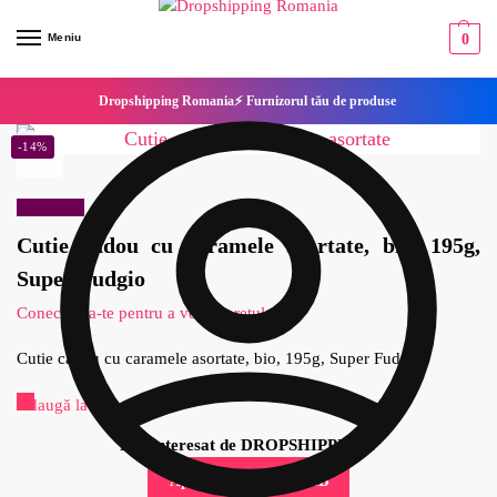
Meniu
0
Dropshipping Romania⚡ Furnizorul tău de produse
-14%
Reduceri!
Cutie cadou cu caramele asortate, bio, 195g,
Super Fudgio
Conecteaza-te pentru a vedea pretul
Cutie cadou cu caramele asortate, bio, 195g, Super Fudgio
Adaugă la Favorite
Esti interesat de DROPSHIPPING?
Aplica pentru cont B2B