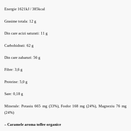
Energie 1621kJ / 385kcal
Grasime totala: 12 g
Din care acizi saturati
:
11 g
Carbohidrati
:
62 g
Din care zaharuri
:
56 g
Fibre
:
3,6 g
Proteine
:
5,0 g
Sare
:
0,18 g
Minerale
:
Potasiu
665 mg (33%),
Fosfor
168 mg (24%),
Magneziu
76 mg
(24%)
– Caramele
aroma toffee organice