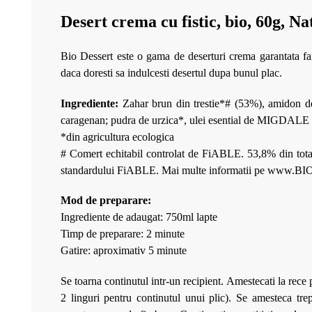
Desert crema cu fistic, bio, 60g, Nat
Bio Dessert este o gama de deserturi crema garantata far
daca doresti sa indulcesti desertul dupa bunul plac.
Ingrediente:
Zahar brun din trestie*# (53%), amidon 
caragenan; pudra de urzica*, ulei esential de MIGDALE
*din agricultura ecologica
# Comert echitabil controlat de FiABLE. 53,8% din totalu
standardului FiABLE. Mai multe informatii pe www
Mod de preparare:
Ingrediente de adaugat: 750ml lapte
Timp de preparare: 2 minute
Gatire: aproximativ 5 minute
Se toarna continutul intr-un recipient. Amestecati la rece 
2 linguri pentru continutul unui plic). Se amesteca tr