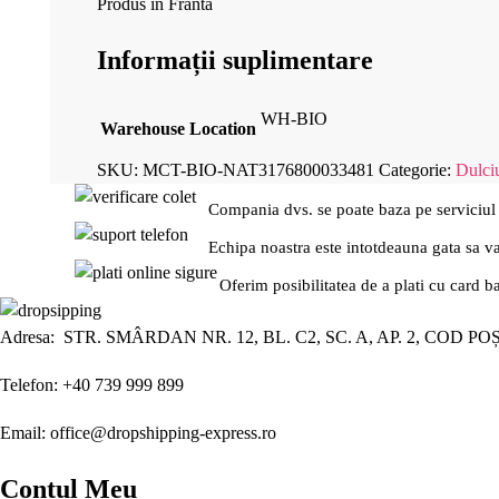
Produs in Franta
Informații suplimentare
WH-BIO
Warehouse Location
SKU:
MCT-BIO-NAT3176800033481
Categorie:
Dulciu
Compania dvs. se poate baza pe serviciul
Echipa noastra este intotdeauna gata sa v
Oferim posibilitatea de a plati cu card b
Adresa: STR. SMÂRDAN NR. 12, BL. C2, SC. A, AP. 2, COD PO
Telefon: +40 739 999 899
Email: office@dropshipping-express.ro
Contul Meu