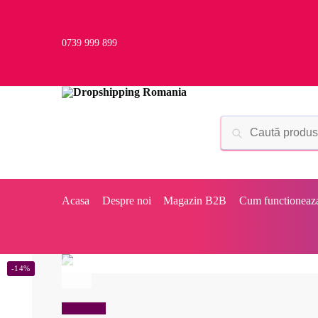
0739 999 899
Acasa
Despre noi
Magazin B2B
Cum functioneaz
-14%
Reduceri!