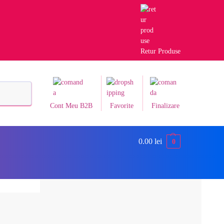
Retur Produse
Caută
Cont Meu B2B
Favorite
Finalizare
0.00
lei
0