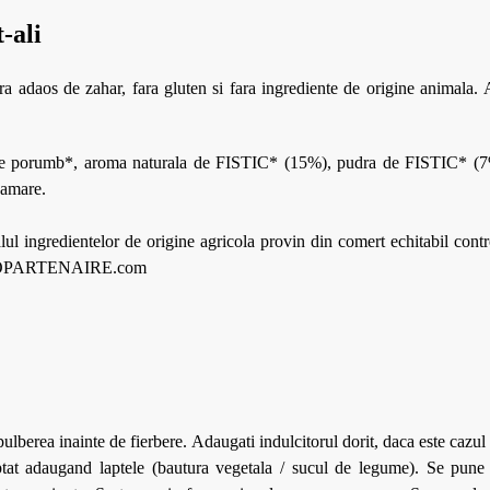
-ali
a adaos de zahar, fara gluten si fara ingrediente de origine animala.
de porumb*, aroma naturala de FISTIC* (15%), pudra de FISTIC* (7%)
 amare.
l ingredientelor de origine agricola provin din comert echitabil cont
.BIOPARTENAIRE.com
pulberea inainte de fierbere. Adaugati indulcitorul dorit, daca este cazu
eptat adaugand laptele (bautura vegetala / sucul de legume). Se pune