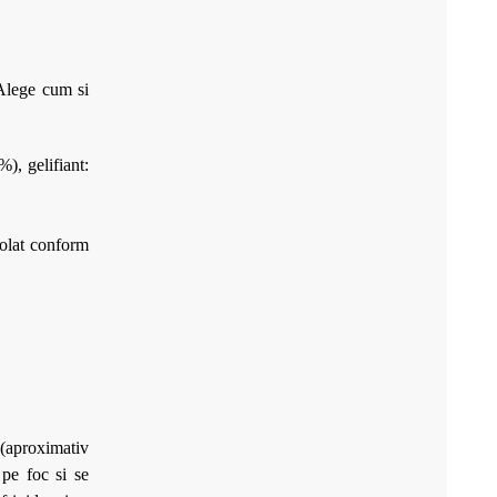
 Alege cum si
, gelifiant:
rolat conform
l (aproximativ
 pe foc si se