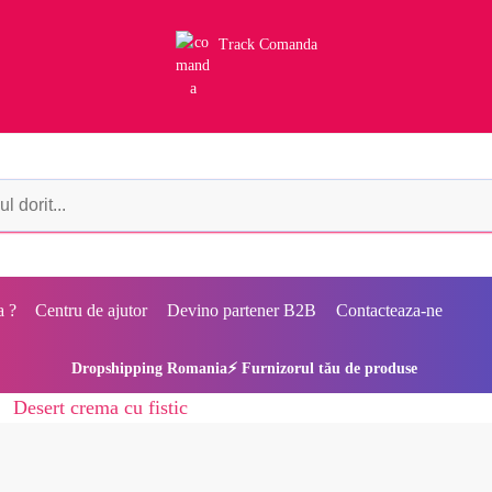
Track Comanda
a ?
Centru de ajutor
Devino partener B2B
Contacteaza-ne
Dropshipping Romania⚡ Furnizorul tău de produse