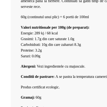
amesteca pana la fierbere. Continuati sa gatiti timp de c
serveste rece.
60g (continutul unui plic) = 6 portii de 100ml
Valori nutritionale per 100g
(de preparat)
:
Energie: 289 kj / 68 kcal
Grasimi: 1.7g din care saturate 1.0g
Carbohidrati: 10g din care zaharuri 8.3g
Proteine: 3.2g
Saruri: 0.09g
Alergeni:
Vezi ingredientele cu majuscule.
Conditii de pastrare:
A se pastra la temperatura camerei,
Produs certificat ecologic.
Gramaj:
60g