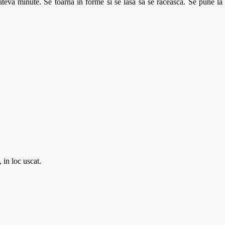
ateva minute. Se toarna in forme si se lasa sa se raceasca. Se pune la f
 in loc uscat.