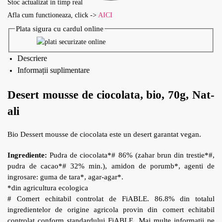
Stoc actualizat in timp real
Afla cum functioneaza, click ->
AICI
Plata sigura cu cardul online
Descriere
Informații suplimentare
Desert mousse de ciocolata, bio, 70g, Nat-
ali
Bio Dessert mousse de ciocolata este un desert garantat vegan.
Ingrediente:
Pudra de ciocolata*# 86% (zahar brun din trestie*#,
pudra de cacao*# 32% min.), amidon de porumb*, agenti de
ingrosare: guma de tara*, agar-agar*.
*din agricultura ecologica
# Comert echitabil controlat de FiABLE. 86.8% din totalul
ingredientelor de origine agricola provin din comert echitabil
controlat conform standardului FiABLE. Mai multe informatii pe