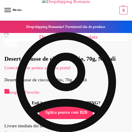
Meniu
0
Dropshipping Romania⚡ Furnizorul tău de produse
Desert mousse de ciocolata, bio, 70g, Nat-ali
Conecteaza-te pentru a vedea pretul
Desert mousse de ciocolata, bio, 70g, Nat-ali
Adaugă la Favorite
Esti interesat de DROPSHIPPING?
Aplica pentru cont B2B
Livrare imediata din stoc