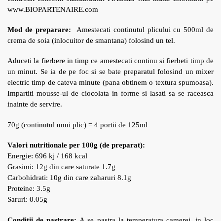
www.BIOPARTENAIRE.com
Mod de preparare:
Amestecati continutul plicului cu 500ml de
crema de soia (inlocuitor de smantana) folosind un tel.
Aduceti la fierbere in timp ce amestecati continu si fierbeti timp de
un minut. Se ia de pe foc si se bate preparatul folosind un mixer
electric timp de cateva minute (pana obtinem o textura spumoasa).
Impartiti mousse-ul de ciocolata in forme si lasati sa se raceasca
inainte de servire.
70g (continutul unui plic) = 4 portii de 125ml
Valori nutritionale per 100g
(de preparat)
:
Energie: 696 kj / 168 kcal
Grasimi: 12g din care saturate 1.7g
Carbohidrati: 10g din care zaharuri 8.1g
Proteine: 3.5g
Saruri: 0.05g
Conditii de pastrare:
A se pastra la temperatura camerei, in loc