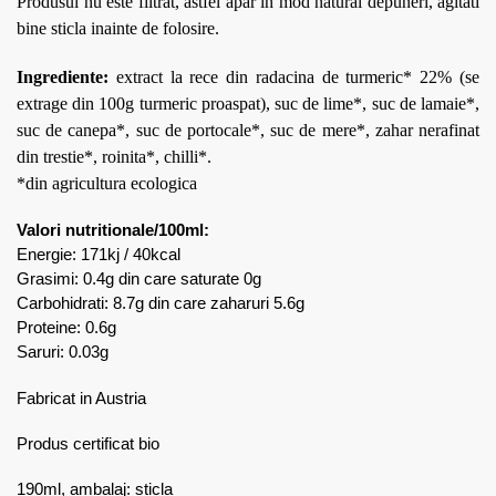
Produsul nu este filtrat, astfel apar in mod natural depuneri, agitati
bine sticla inainte de folosire.
Ingrediente:
extract la rece din radacina de turmeric* 22% (se
extrage din 100g turmeric proaspat), suc de lime*, suc de lamaie*,
suc de canepa*, suc de portocale*, suc de mere*, zahar nerafinat
din trestie*, roinita*, chilli*.
*din agricultura ecologica
Valori nutritionale/100ml:
Energie: 171kj / 40kcal
Grasimi: 0.4g din care saturate 0g
Carbohidrati: 8.7g din care zaharuri 5.6g
Proteine: 0.6g
Saruri: 0.03g
Fabricat in Austria
Produs certificat bio
190ml, ambalaj: sticla