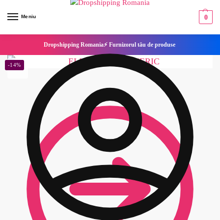
Meniu
0
Dropshipping Romania⚡ Furnizorul tău de produse
-14%