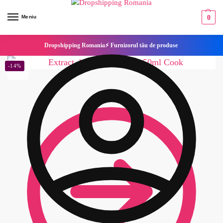
Meniu
0
Dropshipping Romania⚡ Furnizorul tău de produse
-14%