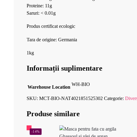
Proteine: 11g
Saruri: < 0.01g
Produs certificat ecologic
Tara de origine: Germania
1kg
Informații suplimentare
WH-BIO
Warehouse Location
SKU:
MCT-BIO-NAT4021851525302
Categorie:
Diver
Produse similare
-14%