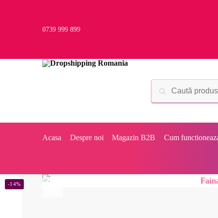
0739 999 899
Acasa
Despre noi
Magazin B2B
Cum functioneaz
-14%