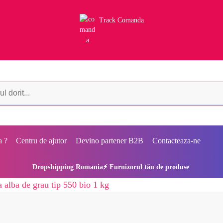
Track Comanda
a ?
Centru de ajutor
Devino partener B2B
Contacteaza-ne
Dropshipping Romania⚡ Furnizorul tău de produse