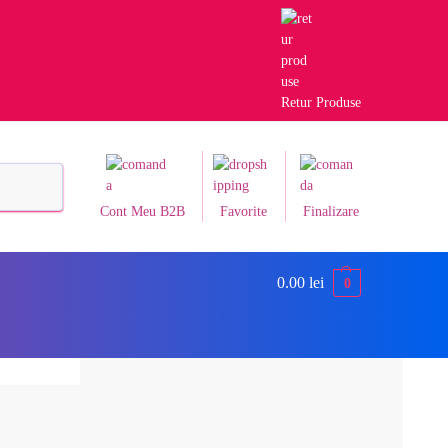
Retur Produse
Caută
Cont Meu B2B
Favorite
Finalizare
0.00
lei
0