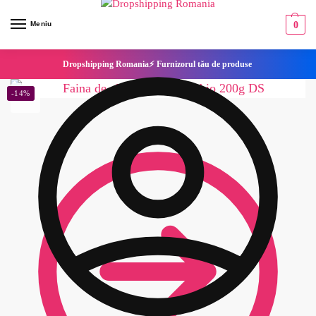
Meniu
0
Dropshipping Romania⚡ Furnizorul tău de produse
-14%