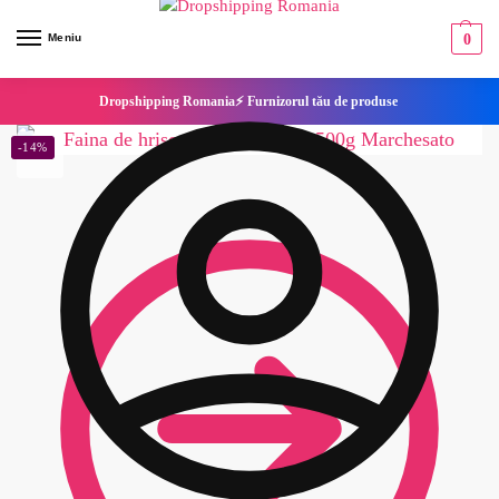
Meniu
0
Dropshipping Romania⚡ Furnizorul tău de produse
-14%