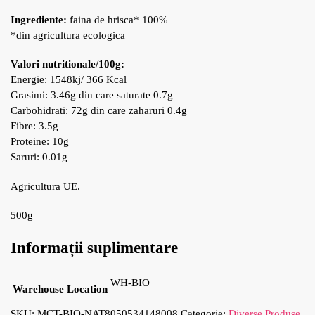
Ingrediente:
faina de hrisca* 100%
*din agricultura ecologica
Valori nutritionale/100g:
Energie: 1548kj/ 366 Kcal
Grasimi: 3.46g din care saturate 0.7g
Carbohidrati: 72g din care zaharuri 0.4g
Fibre: 3.5g
Proteine: 10g
Saruri: 0.01g
Agricultura UE.
500g
Informații suplimentare
WH-BIO
Warehouse Location
SKU:
MCT-BIO-NAT8050534148008
Categorie:
Diverse Produse