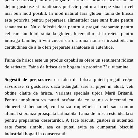
dejun gustoase si hranitoare, perfecte pentru a incepe ziua in cel
mai bun mod posibil. In mod natural fara gluten, faina de hrisca
este potrivita pentru prepararea alimentelor care sunt bune pentru
sanatatea ta. Nu o folositi doar pentru a pregati preparate pentru
cei care au intoleranta la gluten, incercati-o si in retete pentru
intreaga familie, ii veti cuceri cu o aroma noua si irezistibila, in
certitudinea de a le oferi preparate sanatoase si autentice.
Faina de hrisca este un produs capabil sa ofere un sentiment ridicat
de satietate. Faina de hrisca este bogata in proteine ??si vitamine.
Sugestii de preparare:
cu faina de hrisca puteti pregati crêpe
savuroase si gustoase, daca adaugati sare si piper in aluat, veti
obtine clatite de hrisca, varianta speciala tipica Marii Britanii.
Pentru umplutura va puteti rasfata: de ce sa nu o incercati cu
ciuperci si bechamel, cu branza roquefort si nuci sau somon
afumat si branza proaspata tartinabila. Faina de hrisca este ideala si
pentru prepararea deserturilor. A face biscuiti gustosi si autentici
este foarte simplu, asa ca puteti evita sa cumparati biscuiti
industriali bogati in conservanti.