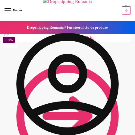
Meniu
0
Dropshipping Romania⚡ Furnizorul tău de produse
-14%