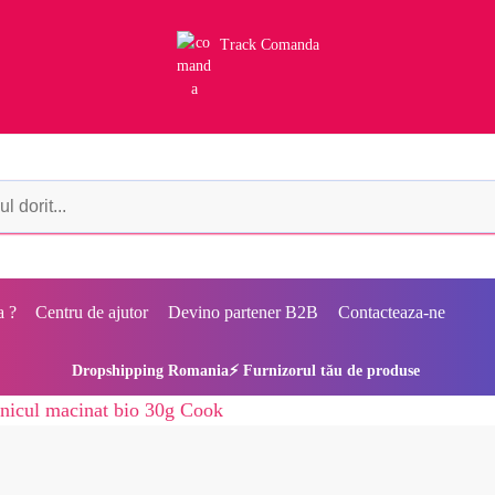
Track Comanda
a ?
Centru de ajutor
Devino partener B2B
Contacteaza-ne
Dropshipping Romania⚡ Furnizorul tău de produse