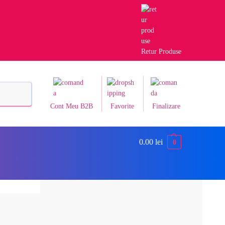
Retur Produse
Caută
Cont Meu B2B
Favorite
Finalizare
0.00
lei
0