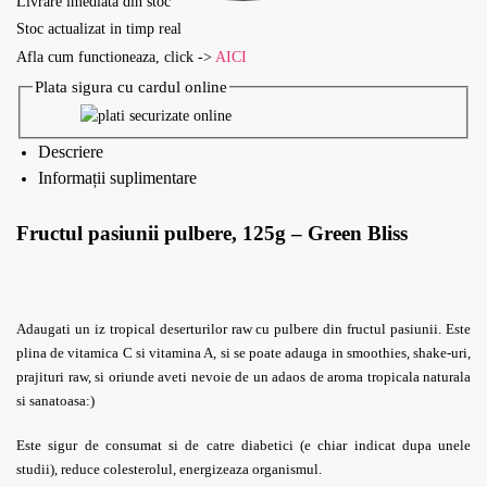
Livrare imediata din stoc
Stoc actualizat in timp real
Afla cum functioneaza, click ->
AICI
Plata sigura cu cardul online
Descriere
Informații suplimentare
Fructul pasiunii pulbere, 125g – Green Bliss
Adaugati un iz tropical deserturilor raw cu pulbere din fructul pasiunii. Este
plina de vitamica C si vitamina A, si se poate adauga in smoothies, shake-uri,
prajituri raw, si oriunde aveti nevoie de un adaos de aroma tropicala naturala
si sanatoasa:)
Este sigur de consumat si de catre diabetici (e chiar indicat dupa unele
studii), reduce colesterolul, energizeaza organismul.