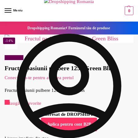
Meniu
0
Dropshipping Romania⚡ Furnizorul tău de produse
-14%
Reduceri!
Fructul pasiunii pulbere 125g Green Bliss
Conecteaza-te pentru a vedea pretul
Fructul pasiunii pulbere 125g Green Bliss
Adaugă la Favorite
Esti interesat de DROPSHIPPING?
Aplica pentru cont B2B