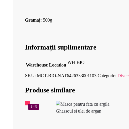
Gramaj:
500g
Informații suplimentare
WH-BIO
Warehouse Location
SKU:
MCT-BIO-NAT6426333001103
Categorie:
Diver
Produse similare
-14%