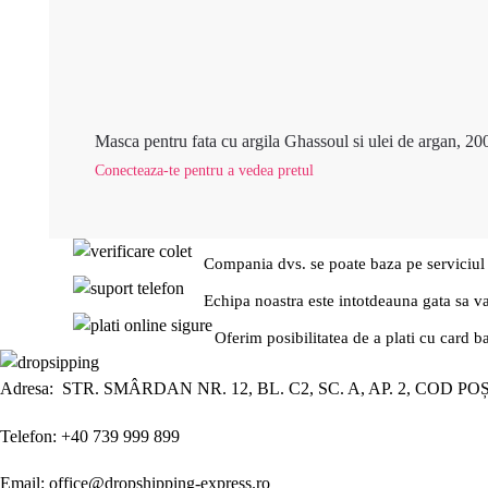
Masca pentru fata cu argila Ghassoul si ulei de argan, 20
Conecteaza-te pentru a vedea pretul
Compania dvs. se poate baza pe serviciul
Echipa noastra este intotdeauna gata sa v
Oferim posibilitatea de a plati cu card b
Adresa: STR. SMÂRDAN NR. 12, BL. C2, SC. A, AP. 2, COD PO
Telefon: +40 739 999 899
Email: office@dropshipping-express.ro