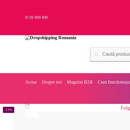
0739 999 899
Acasa
Despre noi
Magazin B2B
Cum functioneaz
-14%