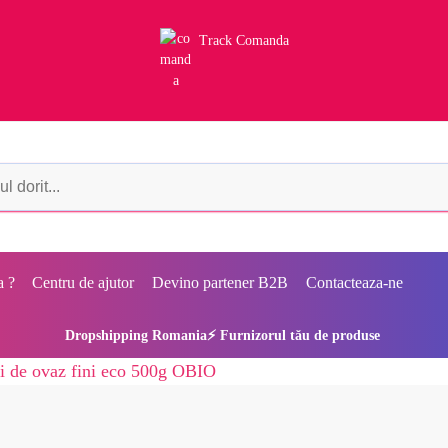
Track Comanda
a ?
Centru de ajutor
Devino partener B2B
Contacteaza-ne
Dropshipping Romania⚡ Furnizorul tău de produse