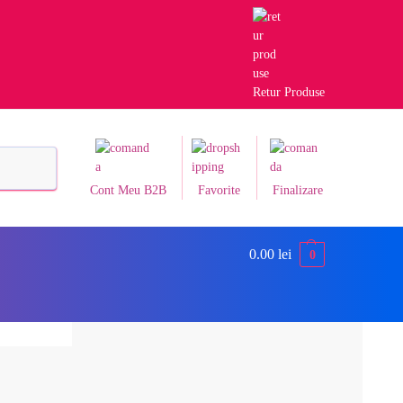
Retur Produse
Caută
Cont Meu B2B
Favorite
Finalizare
0.00
lei
0