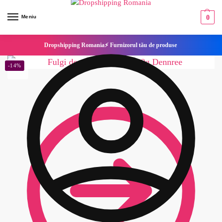
Meniu
0
Dropshipping Romania⚡ Furnizorul tău de produse
-14%