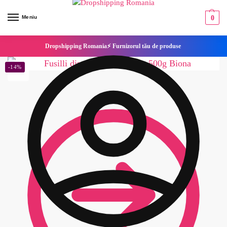
Meniu
0
Dropshipping Romania⚡ Furnizorul tău de produse
-14%