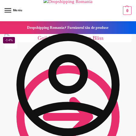
Meniu
0
Dropshipping Romania⚡ Furnizorul tău de produse
-14%