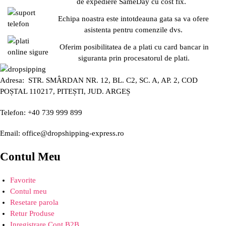
de expediere SameDay cu cost fix.
Echipa noastra este intotdeauna gata sa va ofere
asistenta pentru comenzile dvs.
Oferim posibilitatea de a plati cu card bancar in
siguranta prin procesatorul de plati.
Adresa: STR. SMÂRDAN NR. 12, BL. C2, SC. A, AP. 2, COD
POȘTAL 110217, PITEȘTI, JUD. ARGEȘ
Telefon: +40 739 999 899
Email: office@dropshipping-express.ro
Contul Meu
Favorite
Contul meu
Resetare parola
Retur Produse
Inregistrare Cont B2B