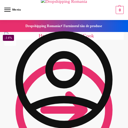
Meniu
0
Dropshipping Romania⚡ Furnizorul tău de produse
-14%