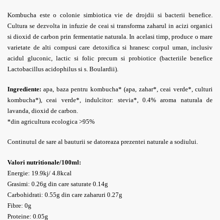
Kombucha este o colonie simbiotica vie de drojdii si bacterii benefice.
Cultura se dezvolta in infuzie de ceai si transforma zaharul in acizi organici
si dioxid de carbon prin fermentatie naturala. In acelasi timp, produce o mare
varietate de alti compusi care detoxifica si hranesc corpul uman, inclusiv
acidul gluconic, lactic si folic precum si probiotice (bacteriile benefice
Lactobacillus acidophilus si s. Boulardii).
Ingrediente:
apa, baza pentru kombucha* (apa, zahar*, ceai verde*, culturi
kombucha*), ceai verde*, indulcitor: stevia*, 0.4% aroma naturala de
lavanda, dioxid de carbon.
*din agricultura ecologica >95%
Continutul de sare al bauturii se datoreaza prezentei naturale a sodiului.
Valori nutritionale/100ml:
Energie: 19.9kj/ 4.8kcal
Grasimi: 0.26g
din care saturate 0.14g
Carbohidrati: 0.55g din care zaharuri 0.27g
Fibre: 0g
Proteine: 0.05g