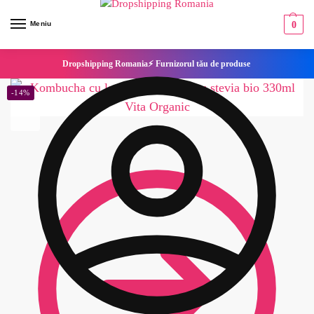
Meniu
0
Dropshipping Romania⚡ Furnizorul tău de produse
-14%