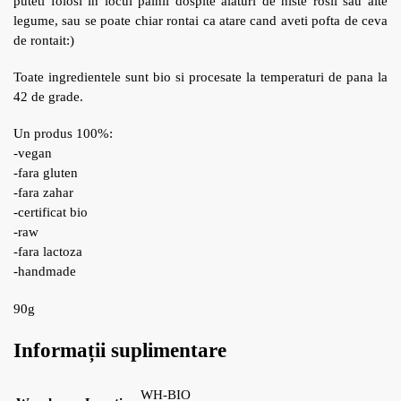
puteti folosi in locul painii dospite alaturi de niste rosii sau alte
legume, sau se poate chiar rontai ca atare cand aveti pofta de ceva
de rontait:)
Toate ingredientele sunt bio si procesate la temperaturi de pana la
42 de grade.
Un produs 100%:
-vegan
-fara gluten
-fara zahar
-certificat bio
-raw
-fara lactoza
-handmade
90g
Informații suplimentare
WH-BIO