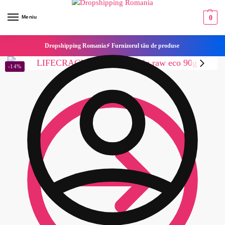
Meniu
0
Dropshipping Romania⚡ Furnizorul tău de produse
-14%