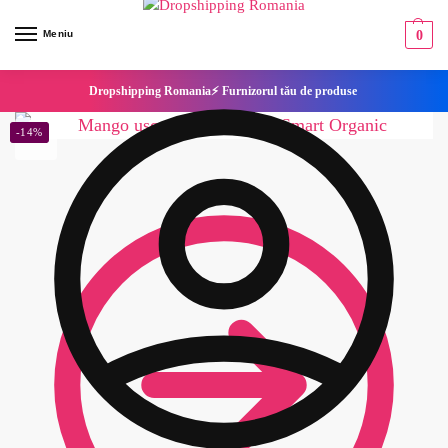
Meniu
0
Dropshipping Romania⚡ Furnizorul tău de produse
-14%