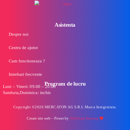
Asistenta
Despre noi
Centru de ajutor
Cum functioneaza ?
Intrebari frecvente
Program de lucru
Luni – Vineri: 09.00 – 20:00
Sambata,Duminica: inchis
Copyright ©2026 MERCATON AG S.R.L Marca Inregistrata.
Creare site web
– Power by
WebTeam Hosting