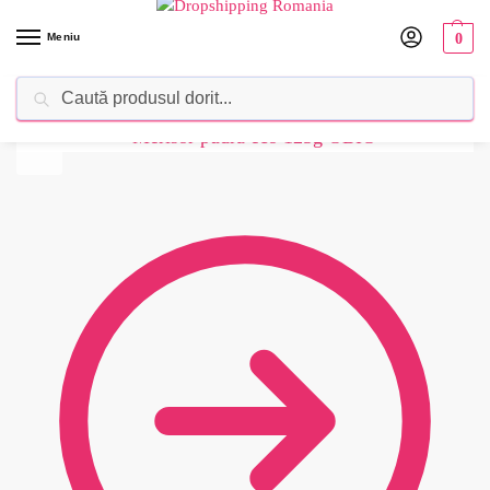
Meniu
0
Caută
Dropshipping Romania⚡ Furnizorul tău de produse