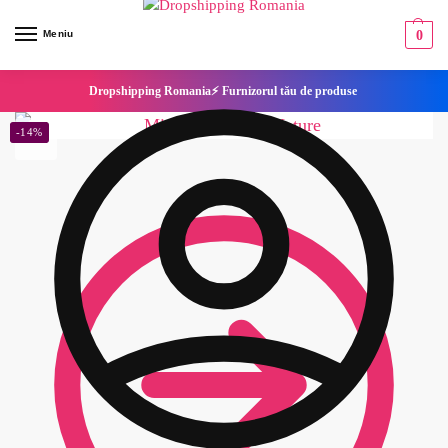
Meniu
0
Dropshipping Romania⚡ Furnizorul tău de produse
-14%