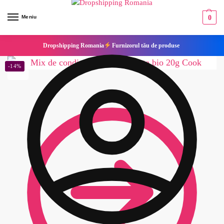
Meniu
0
Dropshipping Romania
Furnizorul tău de produse
-14%