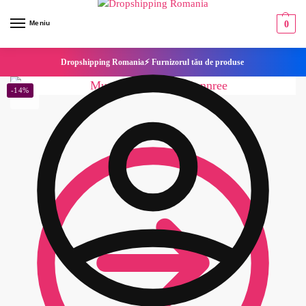
Meniu
0
Dropshipping Romania⚡ Furnizorul tău de produse
-14%