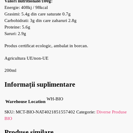
Valori nutritionale/100g:
Energie: 408kj / 98kcal
Grasimi: 5.4g din care saturate 0.7g
Carbohidrati: 3g din care zaharuri 2.8g
Proteine: 5.6g
Saruri: 2.9g
Produs certificat ecologic, ambalat in borcan.
Agricultura UE/non-UE
200ml
Informații suplimentare
WH-BIO
Warehouse Location
SKU:
MCT-BIO-NAT4021851557402
Categorie:
Diverse Produse
BIO
Produse similare