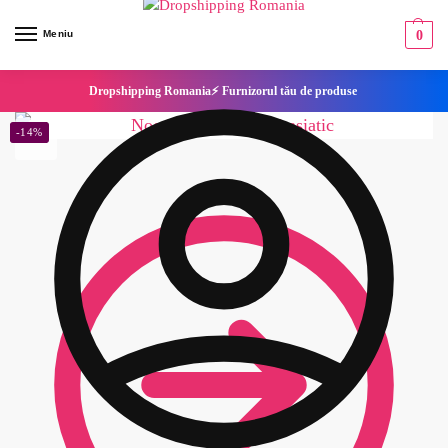
Meniu
0
Dropshipping Romania⚡ Furnizorul tău de produse
-14%