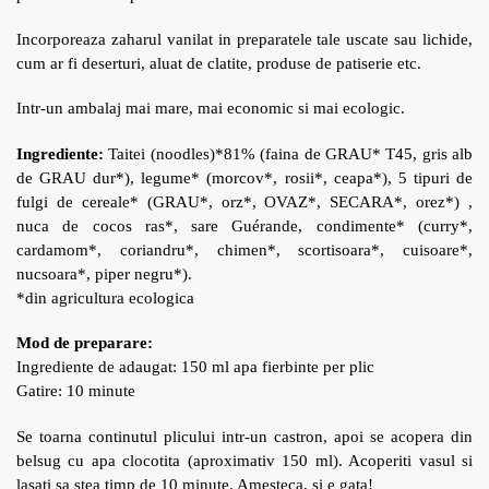
Incorporeaza zaharul vanilat in preparatele tale uscate sau lichide,
cum ar fi deserturi, aluat de clatite, produse de patiserie etc.
Intr-un ambalaj mai mare, mai economic si mai ecologic.
Ingrediente:
Taitei (noodles)*81% (faina de GRAU* T45, gris alb
de GRAU dur*), legume* (morcov*, rosii*, ceapa*), 5 tipuri de
fulgi de cereale* (GRAU*, orz*, OVAZ*, SECARA*, orez*) ,
nuca de cocos ras*, sare Guérande, condimente* (curry*,
cardamom*, coriandru*, chimen*, scortisoara*, cuisoare*,
nucsoara*, piper negru*).
*din agricultura ecologica
Mod de preparare:
Ingrediente de adaugat: 150 ml apa fierbinte per plic
Gatire: 10 minute
Se toarna continutul plicului intr-un castron, apoi se acopera din
belsug cu apa clocotita (aproximativ 150 ml). Acoperiti vasul si
lasati sa stea timp de 10 minute. Amesteca, si e gata!