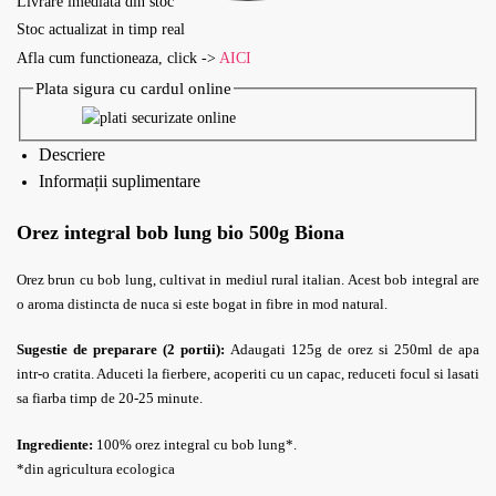
Livrare imediata din stoc
Stoc actualizat in timp real
Afla cum functioneaza, click ->
AICI
Plata sigura cu cardul online
Descriere
Informații suplimentare
Orez integral bob lung bio 500g Biona
Orez brun cu bob lung, cultivat in mediul rural italian. Acest bob integral are
o aroma distincta de nuca si este bogat in fibre in mod natural.
Sugestie de preparare (2 portii):
Adaugati 125g de orez si 250ml de apa
intr-o cratita. Aduceti la fierbere, acoperiti cu un capac, reduceti focul si lasati
sa fiarba timp de 20-25 minute.
Ingrediente:
100% orez integral cu bob lung*.
*din agricultura ecologica