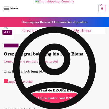
Meniu
0
Dropshipping Romania⚡ Furnizorul tău de produse
-14%
Reduceri!
Orez integral bob lung bio 500g Biona
Conecteaza-te pentru a vedea pretul
Orez integral bob lung bio 500g Biona
Adaugă la Favorite
Esti interesat de DROPSHIPPING?
Aplica pentru cont B2B