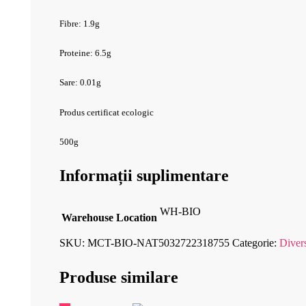
Fibre: 1.9g
Proteine: 6.5g
Sare: 0.01g
Produs certificat ecologic
500g
Informații suplimentare
WH-BIO
Warehouse Location
SKU:
MCT-BIO-NAT5032722318755
Categorie:
Diver
Produse similare