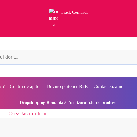
Track Comanda
a ?
Centru de ajutor
Devino partener B2B
Contacteaza-ne
Dropshipping Romania⚡ Furnizorul tău de produse