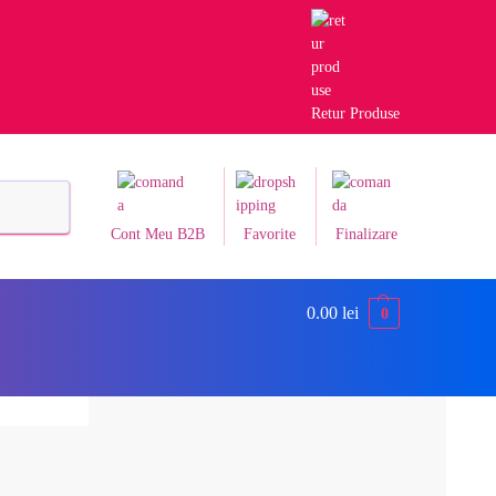
Retur Produse
Caută
Cont Meu B2B
Favorite
Finalizare
0.00
lei
0