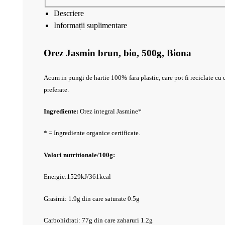
Descriere
Informații suplimentare
Orez Jasmin brun, bio, 500g, Biona
Acum in pungi de hartie 100% fara plastic, care pot fi reciclate cu 
preferate.
Ingrediente:
Orez integral Jasmine*
* = Ingrediente organice certificate.
Valori nutritionale/100g:
Energie:1529kJ/361kcal
Grasimi: 1.9g din care saturate 0.5g
Carbohidrati: 77g din care zaharuri 1.2g