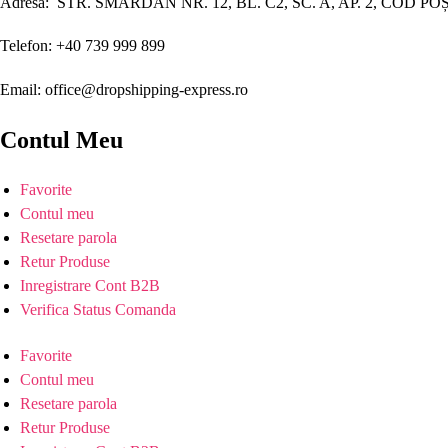
Adresa: STR. SMÂRDAN NR. 12, BL. C2, SC. A, AP. 2, COD PO
Telefon: +40 739 999 899
Email: office@dropshipping-express.ro
Contul Meu
Favorite
Contul meu
Resetare parola
Retur Produse
Inregistrare Cont B2B
Verifica Status Comanda
Favorite
Contul meu
Resetare parola
Retur Produse