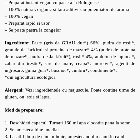
– Preparat instant vegan cu paste á la Bolognese
– 100% natural: organic si fara aditivi sau potentiatori de aroma
– 100% vegan
– Preparat rapid si usor
– Se poate pastra la congelor
Ingrediente:
Paste (gris de GRAU dur*) 66%, pudra de rosii*,
granule de Jackfruit si proteine de mazare* 4% (pudra de proteina
de mazare*, pudra de Jackfruit*), rosii* 4%, amidon de tapioca*,
zahar din trestie*, sare de mare, ceapa*, morcovi*, agenti de
ingrosare: guma guar*, busuioc*, cimbru*, condimente*.
*din agricultura ecologica
Alergeni:
Vezi ingredientele cu majuscule. Poate contine urme de
gluten, ou, soia si lapte.
Mod de preparare:
1. Deschideti capacul. Turnati 160 ml apa clocotita pana la semn.
2. Se amesteca bine imediat.
3. Lasati-l timp de cinci minute, amestecand din cand in cand.