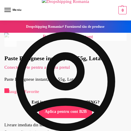
Meniu
0
Dropshipping Romania⚡ Furnizorul tău de produse
Paste Bolognese instant, bio, 55g, Lotao
Conecteaza-te pentru a vedea pretul
Paste Bolognese instant, bio, 55g, Lotao
Adaugă la Favorite
Esti interesat de DROPSHIPPING?
Aplica pentru cont B2B
Livrare imediata din stoc