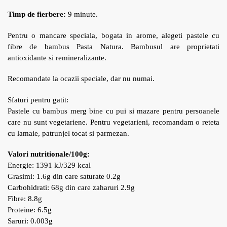
Timp de fierbere:
9 minute.
Pentru o mancare speciala, bogata in arome, alegeti pastele cu
fibre de bambus Pasta Natura. Bambusul are proprietati
antioxidante si remineralizante.
Recomandate la ocazii speciale, dar nu numai.
Sfaturi pentru gatit:
Pastele cu bambus merg bine cu pui si mazare pentru persoanele
care nu sunt vegetariene. Pentru vegetarieni, recomandam o reteta
cu lamaie, patrunjel tocat si parmezan.
Valori nutritionale/100g:
Energie: 1391 kJ/329 kcal
Grasimi: 1.6g din care saturate 0.2g
Carbohidrati: 68g din care zaharuri 2.9g
Fibre: 8.8g
Proteine: 6.5g
Saruri: 0.003g