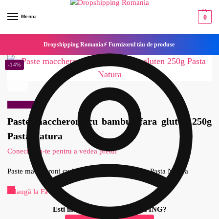
Meniu
0
Dropshipping Romania⚡ Furnizorul tău de produse
-14%
Reduceri!
Paste maccheroni cu bambus fara gluten 250g
Pasta Natura
Conecteaza-te pentru a vedea pretul
Paste maccheroni cu bambus fara gluten 250g Pasta Natura
Adaugă la Favorite
Esti interesat de DROPSHIPPING?