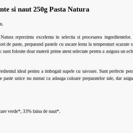
inte si naut 250g Pasta Natura
n.
 Natura reprezinta excelenta in selectia si procesarea ingredientelor
tori de paste, preparand pastele cu uscare lenta la temperaturi scazute 
: sunt folosite doar materii prime atent selectate pentru a asigura un ech
gredientul ideal pentru a imbogati supele cu savoare. Sunt perfecte pen
te paste unice nu numai ca adauga culoare preparatelor tale, dar asig
zare verde*, 33% faina de naut*.