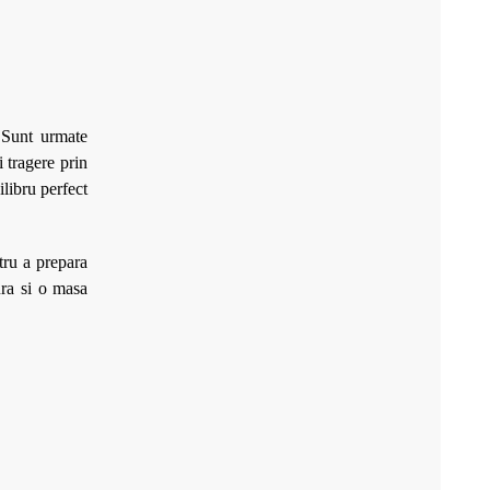
. Sunt urmate
si
tragere prin
ilibru perfect
tru a prepara
ura si o masa