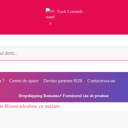
Track Comanda
a ?
Centru de ajutor
Devino partener B2B
Contacteaza-ne
Dropshipping Romania⚡ Furnizorul tău de produse