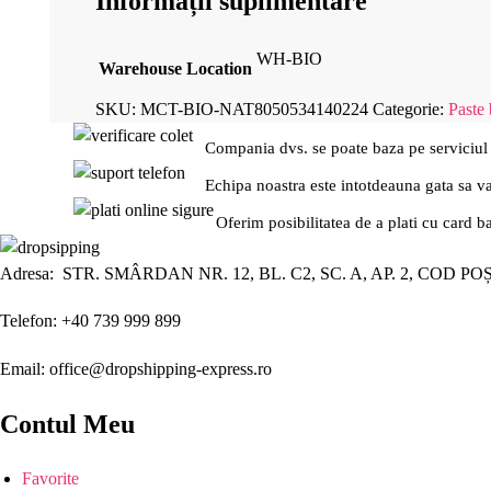
Informații suplimentare
WH-BIO
Warehouse Location
SKU:
MCT-BIO-NAT8050534140224
Categorie:
Paste 
Compania dvs. se poate baza pe serviciul
Echipa noastra este intotdeauna gata sa v
Oferim posibilitatea de a plati cu card b
Adresa: STR. SMÂRDAN NR. 12, BL. C2, SC. A, AP. 2, COD PO
Telefon: +40 739 999 899
Email: office@dropshipping-express.ro
Contul Meu
Favorite