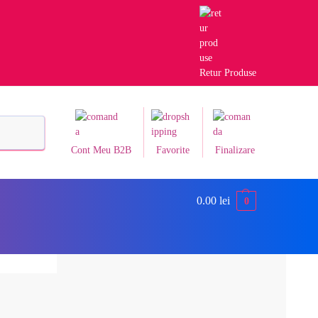
Retur Produse
Caută
Cont Meu B2B
Favorite
Finalizare
0.00
lei
0