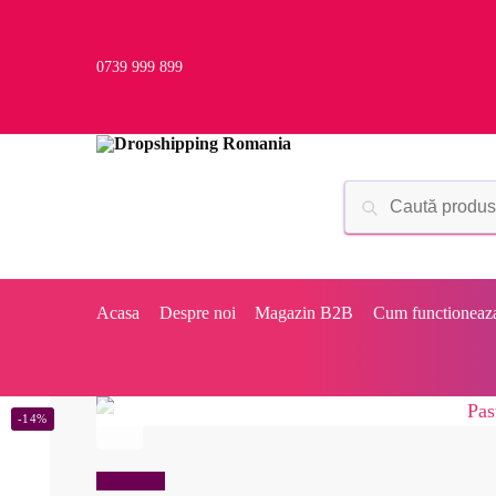
0739 999 899
Acasa
Despre noi
Magazin B2B
Cum functioneaz
-14%
Reduceri!