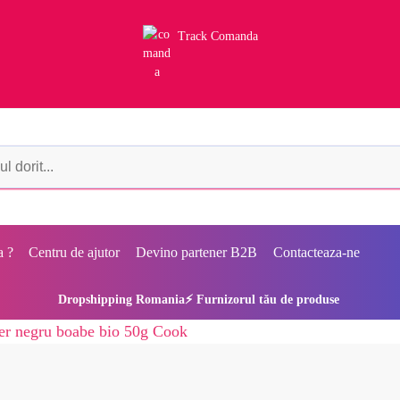
Track Comanda
a ?
Centru de ajutor
Devino partener B2B
Contacteaza-ne
Dropshipping Romania⚡ Furnizorul tău de produse