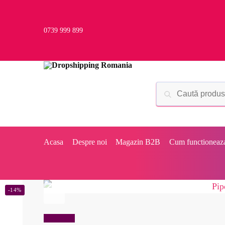
0739 999 899
Acasa
Despre noi
Magazin B2B
Cum functioneaz
-14%
Reduceri!