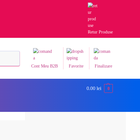
Retur Produse
Caută
Cont Meu B2B
Favorite
Finalizare
0.00
lei
0