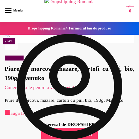
Meniu
0
Dropshipping Romania⚡ Furnizorul tău de produse
-14%
Reduceri!
Piure de morcovi, mazare, cartofi cu pui, bio,
190g, Mamuko
Conecteaza-te pentru a vedea pretul
Piure de morcovi, mazare, cartofi cu pui, bio, 190g, Mamuko
Adaugă la Favorite
Esti interesat de DROPSHIPPING?
Aplica pentru cont B2B