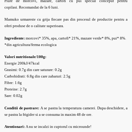
Piure de morcovi, mazare, cartofi cu pui special conceput pentru
copilasi.
Recomandat de la 6 luni.
Mamuko urmareste cu grija fiecare pas din procesul de productie pentru a
oferi produse de o calitate superioara.
Ingrediente:
morcovi* 35%, apa, cartofi* 21%, mazare verde* 8%, pui* 8%.
*din agricultura/ferma ecologica
Valori nutritionale/100g:
Energie 200kJ/47kcal
Grasimi: 0.7g din care saturare: 0.2g
Carbohidrati: 6.8g din care zaharuri: 2.5g
Fibre: 1.6g
Proteine: 2.7g
Sare: 0.02g
Conditii de pastrare:
A se pastra la temperatura camerei. Dupa deschidere, a
se pastra la frigider si a se consuma in maxim 48 de ore.
Atentionari:
A nu se incalzi in cuptorul cu microunde!