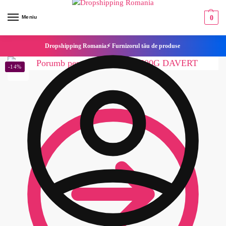
Meniu
0
Dropshipping Romania⚡ Furnizorul tău de produse
-14%